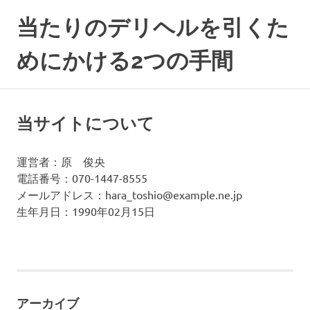
コ
当たりのデリヘルを引くた
ン
テ
めにかける2つの手間
ン
ツ
当
へ
た
ス
り
当サイトについて
キ
の
ッ
デ
リ
プ
運営者：原 俊央
ヘ
電話番号：070-1447-8555
ル
メールアドレス：
hara_toshio@example.ne.jp
を
生年月日：1990年02月15日
引
く
確
率
を
上
げ
アーカイブ