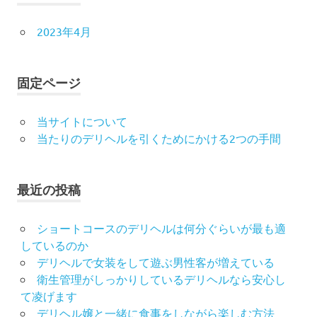
る
た
2023年4月
め
に
大
事
固定ページ
な
2
当サイトについて
つ
当たりのデリヘルを引くためにかける2つの手間
の
手
間
を
最近の投稿
紹
介
ショートコースのデリヘルは何分ぐらいが最も適
し
ま
しているのか
す。
デリヘルで女装をして遊ぶ男性客が増えている
シ
衛生管理がしっかりしているデリヘルなら安心し
テ
て凌げます
ィ
デリヘル嬢と一緒に食事をしながら楽しむ方法